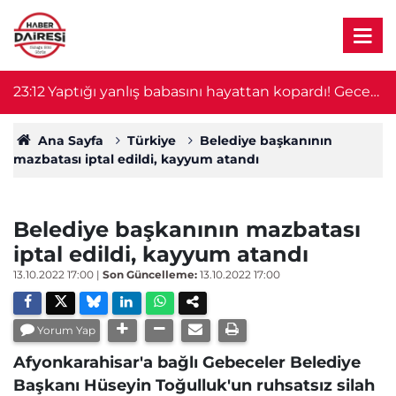
23:12
Yaptığı yanlış babasını hayattan kopardı! Gece
2
nöbeti kabusa döndü
Ana Sayfa
Türkiye
Belediye başkanının
mazbatası iptal edildi, kayyum atandı
Belediye başkanının mazbatası
iptal edildi, kayyum atandı
13.10.2022 17:00
|
Son Güncelleme:
13.10.2022 17:00
Yorum Yap
Afyonkarahisar'a bağlı Gebeceler Belediye
Başkanı Hüseyin Toğulluk'un ruhsatsız silah