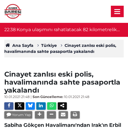
22:15
Konya'da milyonluk soygun planı 24 saat
2
sürdü! Şüpheliler yakalandı
Ana Sayfa
Türkiye
Cinayet zanlısı eski polis,
havalimanında sahte pasaportla yakalandı
Cinayet zanlısı eski polis,
havalimanında sahte pasaportla
yakalandı
10.01.2021 21:48
|
Son Güncelleme:
10.01.2021 21:48
Yorum Yap
Sabiha Gökçen Havalimanı'ndan Irak'ın Erbil