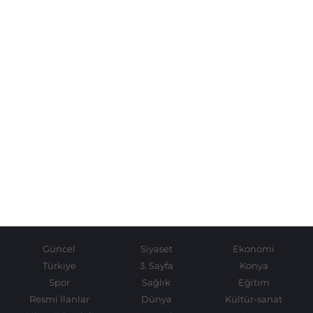
Güncel
Siyaset
Ekonomi
Türkiye
3. Sayfa
Konya
Spor
Sağlık
Eğitim
Resmi İlanlar
Dünya
Kültür-sanat