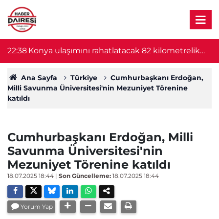
22:38
Konya ulaşımını rahatlatacak 82 kilometrelik
22
proje başlıyor! Bakan Uraloğlu duyurdu
Ana Sayfa
Türkiye
Cumhurbaşkanı Erdoğan,
Milli Savunma Üniversitesi'nin Mezuniyet Törenine
katıldı
Cumhurbaşkanı Erdoğan, Milli
Savunma Üniversitesi'nin
Mezuniyet Törenine katıldı
18.07.2025 18:44
|
Son Güncelleme:
18.07.2025 18:44
Yorum Yap