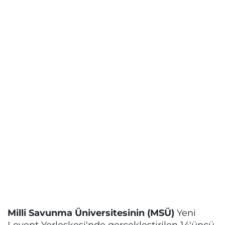
Milli Savunma Üniversitesinin (MSÜ)
Yeni
Levent Yerleşkesi'nde gerçekleştirilen 14'üncü