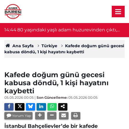
14:44
80 yaşındaki yaşlı adam huzurevinden çıktı,
1
ormanda kayboldu
Ana Sayfa
Türkiye
Kafede doğum günü gecesi
kabusa döndü, 1 kişi hayatını kaybetti
Kafede doğum günü gecesi
kabusa döndü, 1 kişi hayatını
kaybetti
05.05.2026 00:05
|
Son Güncelleme:
05.05.2026 00:05
Yorum Yap
İstanbul Bahçelievler’de bir kafede