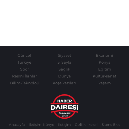
Güncel
Siyaset
Ekonomi
Türkiye
3. Sayfa
Konya
Spor
Sağlık
Eğitim
Resmi İlanlar
Dünya
Kültür-sanat
Bilim-Teknoloji
Köşe Yazıları
Yaşam
Anasayfa
İletişim-Künye
İletişim
Gizlilik İlkeleri
Sitene Ekle