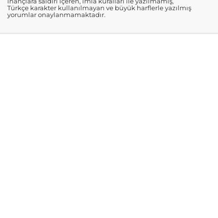
inançlara saldırı içeren, imla kuralları ile yazılmamış,
Türkçe karakter kullanılmayan ve büyük harflerle yazılmış
yorumlar onaylanmamaktadır.