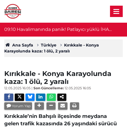
09:10
Havalimanında panik! Patlayıcı yüklü İHA
23
bulundu
Ana Sayfa
Türkiye
Kırıkkale - Konya
Karayolunda kaza: 1 ölü, 2 yaralı
Kırıkkale - Konya Karayolunda
kaza: 1 ölü, 2 yaralı
12.05.2025 16:05
|
Son Güncelleme:
12.05.2025 16:05
Yorum Yap
Kırıkkale’nin Bahşılı ilçesinde meydana
gelen trafik kazasında 26 yaşındaki sürücü