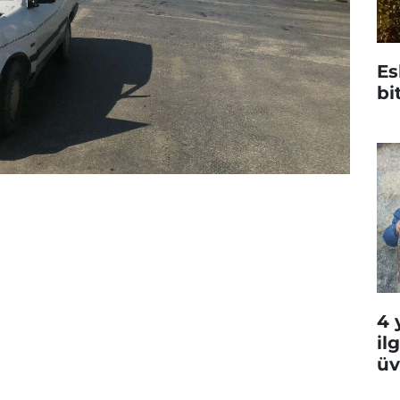
Es
bi
4 
il
üv