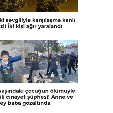
ki sevgiliyle karşılaşma kanlı
tti! İki kişi ağır yaralandı
yaşındaki çocuğun ölümüyle
gili cinayet şüphesi! Anne ve
ey baba gözaltında