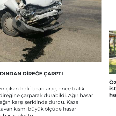
RDINDAN DİREĞE ÇARPTI
Öz
is
çıkan hafif ticari araç, önce trafik
ha
direğine çarparak durabildi. Ağır hasar
şağın karşı şeridinde durdu. Kaza
a tavan kısmı büyük ölçüde hasar
i hasar oluştu.