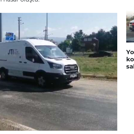
Yo
ko
sa