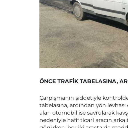
ÖNCE TRAFİK TABELASINA, A
Çarpışmanın şiddetiyle kontrolden 
tabelasına, ardından yön levhası 
alan otomobil ise savrularak kav
nedeniyle hafif ticari aracın ark
görürken, her iki araçta da madd