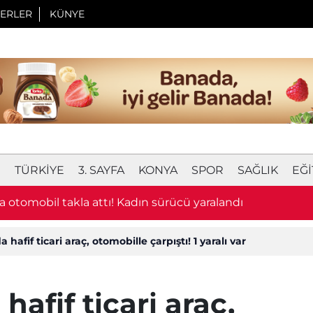
ERLER
KÜNYE
I
TÜRKIYE
3. SAYFA
KONYA
SPOR
SAĞLIK
EĞI
 otomobil takla attı! Kadın sürücü yaralandı
hafif ticari araç, otomobille çarpıştı! 1 yaralı var
afif ticari araç,