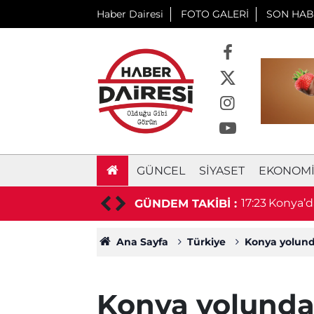
Haber Dairesi
FOTO GALERİ
SON HAB
GÜNCEL
SIYASET
EKONOM
vatandaşların taleplerini dinledi
17:23
Konya’da
GÜNDEM TAKİBİ :
Ana Sayfa
Türkiye
Konya yolunda 
Konya yolunda h