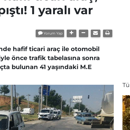
ştı! 1 yaralı var
Yorum Yap
e hafif ticari araç ile otomobil
iyle önce trafik tabelasına sonra
raçta bulunan 41 yaşındaki M.E
Tü