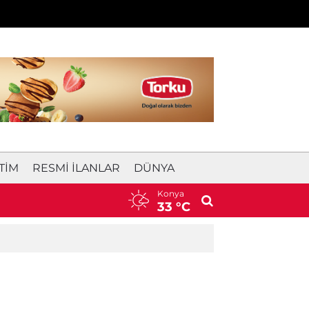
TIM
RESMI İLANLAR
DÜNYA
Konya
17:11
Konya'da bugün vefat edenler | 6
33 °C