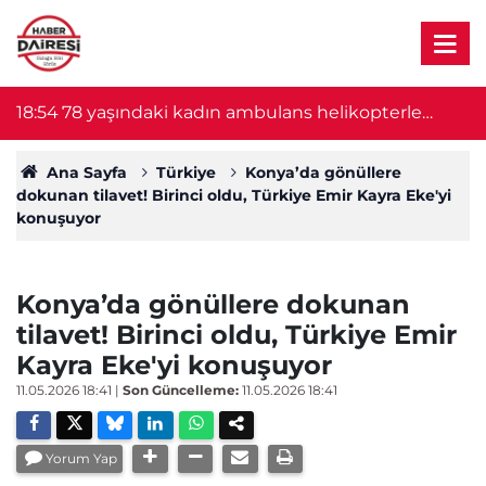
18:54
78 yaşındaki kadın ambulans helikopterle
18
Konya'ya sevk edildi
Ana Sayfa
Türkiye
Konya’da gönüllere
dokunan tilavet! Birinci oldu, Türkiye Emir Kayra Eke'yi
konuşuyor
Konya’da gönüllere dokunan
tilavet! Birinci oldu, Türkiye Emir
Kayra Eke'yi konuşuyor
11.05.2026 18:41
|
Son Güncelleme:
11.05.2026 18:41
Yorum Yap