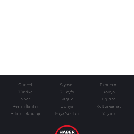
Güncel
Siyaset
Ekonomi
Türkiye
3. Sayfa
Konya
Spor
Sağlık
Eğitim
Resmi İlanlar
Dünya
Kültür-sanat
Bilim-Teknoloji
Köşe Yazıları
Yaşam