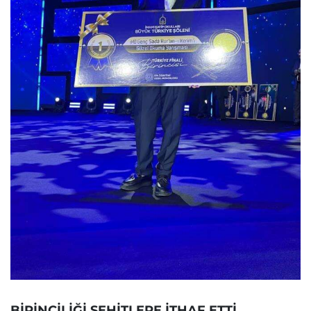
BİRİNCİLİĞİ ŞEHİTLERE İTHAF ETTİ