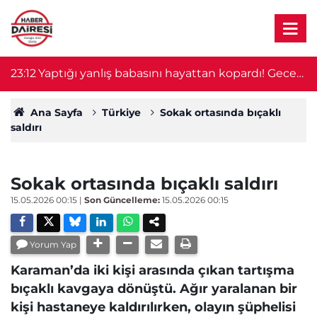
23:12
Yaptığı yanlış babasını hayattan kopardı! Gece
2
nöbeti kabusa döndü
Ana Sayfa
Türkiye
Sokak ortasında bıçaklı
saldırı
Sokak ortasında bıçaklı saldırı
15.05.2026 00:15
|
Son Güncelleme:
15.05.2026 00:15
Yorum Yap
Karaman’da iki kişi arasında çıkan tartışma
bıçaklı kavgaya dönüştü. Ağır yaralanan bir
kişi hastaneye kaldırılırken, olayın şüphelisi