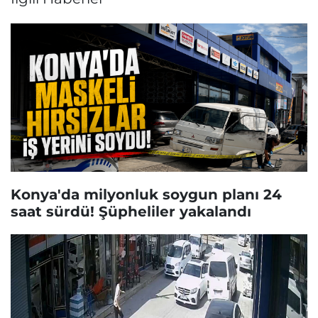
Konya'da milyonluk soygun planı 24
saat sürdü! Şüpheliler yakalandı