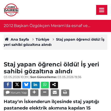
u!
20:12
Başkan Özgökçen Meram’da esnaf ve
1
vatandaşları dinledi
Ana Sayfa
Türkiye
Staj yapan öğrenci öldü! İş
yeri sahibi gözaltına alındı
Staj yapan öğrenci öldü! İş yeri
sahibi gözaltına alındı
03.05.2026 10:39
|
Son Güncelleme:
03.05.2026 19:36
Yorum Yap
Hatay'ın İskenderun ilçesinde staj yaptığı
pastanede elektrik akımına kapılan 15