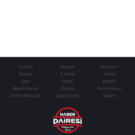
Güncel
Siyaset
Ekonomi
Türkiye
3. Sayfa
Konya
Spor
Sağlık
Eğitim
Resmi İlanlar
Dünya
Kültür-sanat
Bilim-Teknoloji
Köşe Yazıları
Yaşam