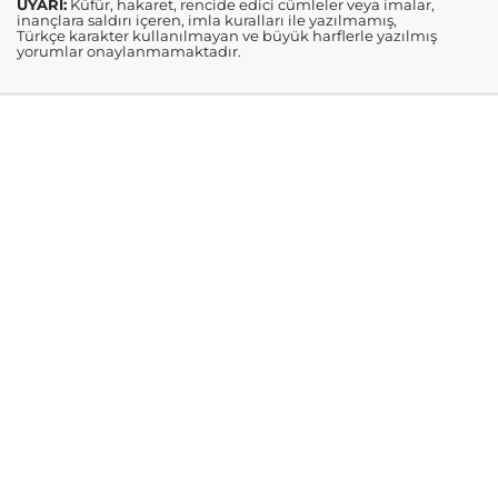
UYARI:
Küfür, hakaret, rencide edici cümleler veya imalar,
inançlara saldırı içeren, imla kuralları ile yazılmamış,
Türkçe karakter kullanılmayan ve büyük harflerle yazılmış
yorumlar onaylanmamaktadır.