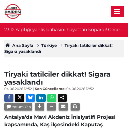
23:12
Yaptığı yanlış babasını hayattan kopardı! Gece
2
nöbeti kabusa döndü
Ana Sayfa
Türkiye
Tiryaki tatilciler dikkat!
Sigara yasaklandı
Tiryaki tatilciler dikkat! Sigara
yasaklandı
04.06.2026 12:52
|
Son Güncelleme:
04.06.2026 12:52
Yorum Yap
Antalya'da Mavi Akdeniz İnisiyatifi Projesi
kapsamında, Kaş ilçesindeki Kaputaş