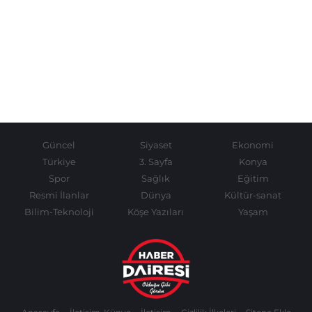
Güncel
Siyaset
Ekonomi
Türkiye
3. Sayfa
Konya
Spor
Sağlık
Eğitim
Resmi İlanlar
Dünya
Kültür-sanat
Bilim-Teknoloji
Köşe Yazıları
Yaşam