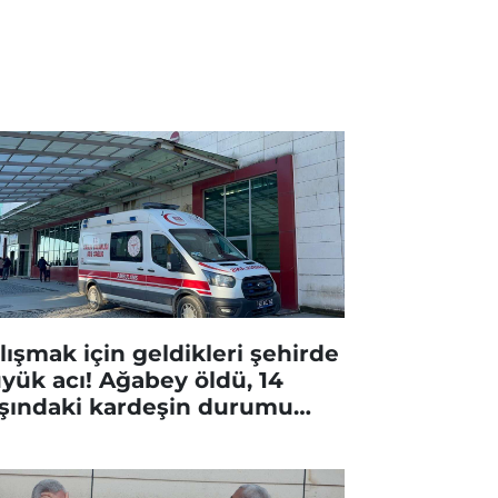
lışmak için geldikleri şehirde
yük acı! Ağabey öldü, 14
şındaki kardeşin durumu
ır