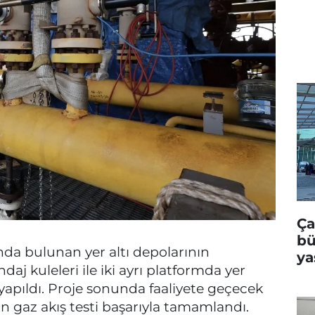
Ça
bü
ında bulunan yer altı depolarının
ya
aj kuleleri ile iki ayrı platformda yer
ağ
apıldı. Proje sonunda faaliyete geçecek
gaz akış testi başarıyla tamamlandı.