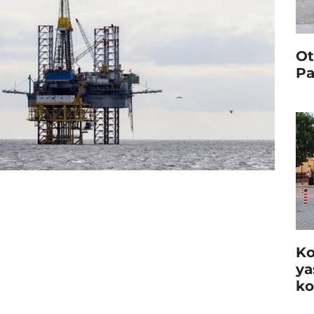
Ot
Pa
Ko
ya
ko