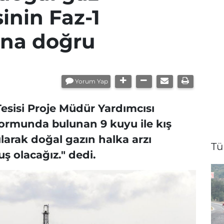
inin Faz-1
na doğru
Yorum Yap
esisi Proje Müdür Yardımcısı
formunda bulunan 9 kuyu ile kış
ılarak doğal gazın halka arzı
Tü
 olacağız." dedi.