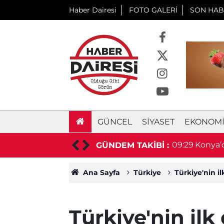
Haber Dairesi
FOTO GALERİ
SON HAB
GÜNCEL
SIYASET
EKONOM
 Kayıp vatandaş bulundu
09:29
Konya’d
GÜNDEM TAKİBİ :
Ana Sayfa
Türkiye
Türkiye'nin i
Türkiye'nin ilk