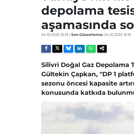
depolama tesis
aşamasında so
24.10.2022 15:15
|
Son Güncelleme:
24.10.2022 15:15
Silivri Doğal Gaz Depolama T
Gültekin Çapkan, "DP 1 plat
sezonu öncesi kapasite artır
konusunda katkıda bulunmuş