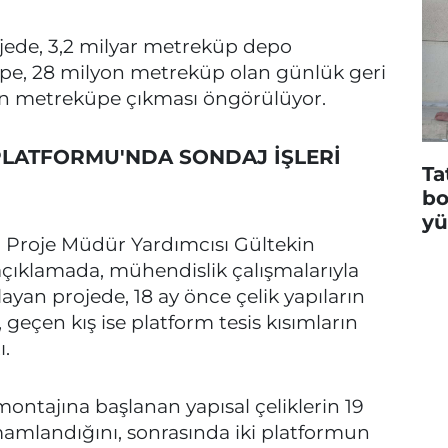
ojede, 3,2 milyar metreküp depo
üpe, 28 milyon metreküp olan günlük geri
on metreküpe çıkması öngörülüyor.
 PLATFORMU'NDA SONDAJ İŞLERİ
Ta
bo
yü
i Proje Müdür Yardımcısı Gültekin
çıklamada, mühendislik çalışmalarıyla
ayan projede, 18 ay önce çelik yapıların
geçen kış ise platform tesis kısımların
ı.
ontajına başlanan yapısal çeliklerin 19
mamlandığını, sonrasında iki platformun