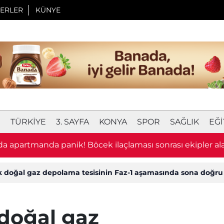
ERLER
KÜNYE
I
TÜRKIYE
3. SAYFA
KONYA
SPOR
SAĞLIK
EĞI
a apartmanda panik! Böcek ilaçlaması sonrası ekipler al
lk doğal gaz depolama tesisinin Faz-1 aşamasında sona doğru
 doğal gaz