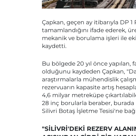
Çapkan, geçen ay itibarıyla DP 1 
tamamlandığını ifade ederek, ür
mekanik ve borulama işleri ile e
kaydetti.
Bu bölgede 20 yıl önce yapılan, fa
olduğunu kaydeden Çapkan, "Daha
araştırmalarla mühendislik çalışm
rezervuarın kapasite artış hesap
4,6 milyar metreküpe çıkartılabil
28 inç borularla beraber, burada i
Silivri Botaş İşletme Tesisi'ne bağ
"SİLİVRİ'DEKİ REZERV ALANI