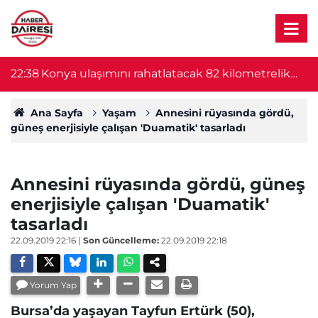
22:38
Konya ulaşımını rahatlatacak 82 kilometrelik
22
proje başlıyor! Bakan Uraloğlu duyurdu
Ana Sayfa
Yaşam
Annesini rüyasında gördü,
güneş enerjisiyle çalışan 'Duamatik' tasarladı
Annesini rüyasında gördü, güneş
enerjisiyle çalışan 'Duamatik'
tasarladı
22.09.2019 22:16
|
Son Güncelleme:
22.09.2019 22:18
Yorum Yap
Bursa’da yaşayan Tayfun Ertürk (50),