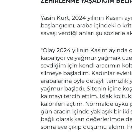
ZEHİRLENME YAŞADIĞIM BELİ
Yasin Kurt, 2024 yılının Kasım a
başlangıcını, araba içindeki o kri
savaşı verdiği anları şu sözlerle a
"Olay 2024 yılının Kasım ayında ge
kapalıydı ve yağmur yağmak üzere
sevdiğim için kendi aracımın kol
silmeye başladım. Kadınlar evlerini
arabalarına öyle detaylı temizlik 
yağmur başladı. Sitenin içine ko
kalmayı tercih ettim. Islak koltuk
kaloriferi açtım. Normalde uyku
gün aracın içinde yaklaşık bir
bağlı olarak kan değerlerimde de
sonra eve çıkıp duşumu aldım, h