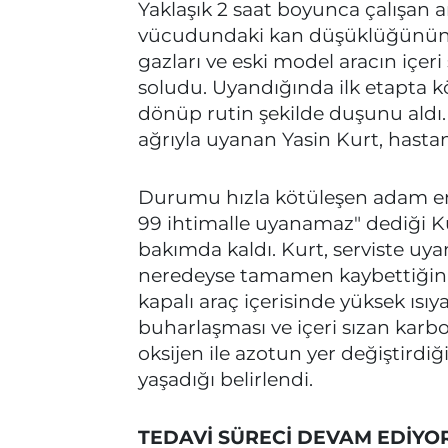
Yaklaşık 2 saat boyunca çalışan a
vücudundaki kan düşüklüğünün de
gazları ve eski model aracın içe
soludu. Uyandığında ilk etapta 
dönüp rutin şekilde duşunu aldı. 
ağrıyla uyanan Yasin Kurt, hastane
Durumu hızla kötüleşen adam ent
99 ihtimalle uyanamaz" dediği K
bakımda kaldı. Kurt, serviste uy
neredeyse tamamen kaybettiğini f
kapalı araç içerisinde yüksek ısı
buharlaşması ve içeri sızan kar
oksijen ile azotun yer değiştirdiğ
yaşadığı belirlendi.
TEDAVİ SÜRECİ DEVAM EDİYO