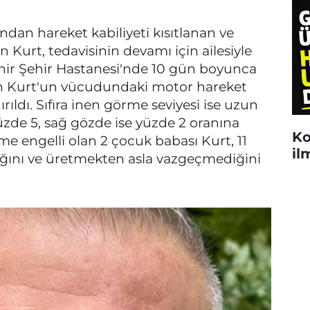
dan hareket kabiliyeti kısıtlanan ve
 Kurt, tedavisinin devamı için ailesiyle
işehir Şehir Hastanesi'nde 10 gün boyunca
en Kurt'un vücudundaki motor hareket
rıldı. Sıfıra inen görme seviyesi ise uzun
üzde 5, sağ gözde ise yüzde 2 oranına
Ko
me engelli olan 2 çocuk babası Kurt, 11
il
ığını ve üretmekten asla vazgeçmediğini