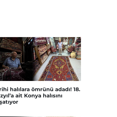
rihi halılara ömrünü adadı! 18.
zyıl’a ait Konya halısını
şatıyor