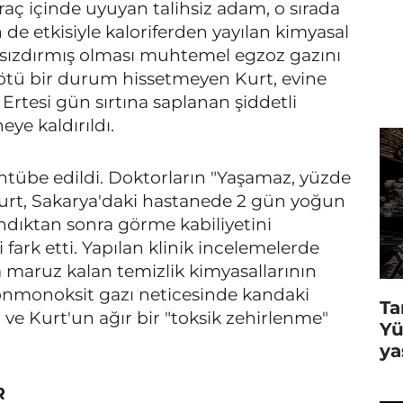
raç içinde uyuyan talihsiz adam, o sırada
 etkisiyle kaloriferden yayılan kimyasal
ri sızdırmış olması muhtemel egzoz gazını
kötü bir durum hissetmeyen Kurt, evine
Ertesi gün sırtına saplanan şiddetli
ye kaldırıldı.
übe edildi. Doktorların "Yaşamaz, yüzde
urt, Sakarya'daki hastanede 2 gün yoğun
andıktan sonra görme kabiliyetini
ark etti. Yapılan klinik incelemelerde
ya maruz kalan temizlik kimyasallarının
bonmonoksit gazı neticesinde kandaki
Ta
i ve Kurt'un ağır bir "toksik zehirlenme"
Yü
ya
R