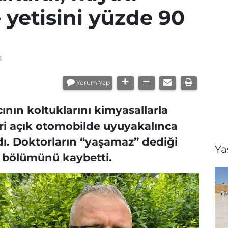
 yetisini yüzde 90
5
Yorum Yap
ının koltuklarını kimyasallarla
eri açık otomobilde uyuyakalınca
dı. Doktorların “yaşamaz” dediği
Y
k bölümünü kaybetti.