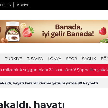
ERLER
KÜNYE
I
TÜRKIYE
3. SAYFA
KONYA
SPOR
SAĞLIK
EĞI
 milyonluk soygun planı 24 saat sürdü! Şüpheliler yakal
kaldı, hayatı karardı! Görme yetisini yüzde 90 kaybetti
kaldı, hayatı