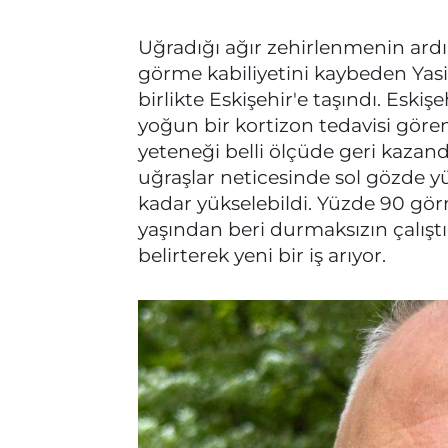
Uğradığı ağır zehirlenmenin ardın
görme kabiliyetini kaybeden Yasin
birlikte Eskişehir'e taşındı. Esk
yoğun bir kortizon tedavisi gör
yeteneği belli ölçüde geri kazandı
uğraşlar neticesinde sol gözde y
kadar yükselebildi. Yüzde 90 gör
yaşından beri durmaksızın çalışt
belirterek yeni bir iş arıyor.