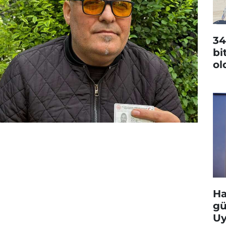
34
bi
ol
Ha
gü
Uy