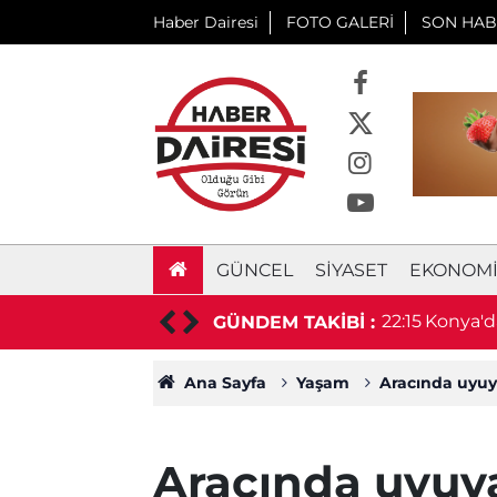
Haber Dairesi
FOTO GALERİ
SON HAB
GÜNCEL
SIYASET
EKONOM
relik proje başlıyor! Bakan Uraloğlu
22:15
Konya'da
GÜNDEM TAKİBİ :
Ana Sayfa
Yaşam
Aracında uyuya
Aracında uyuya