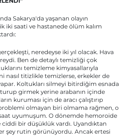
RLENDİ"
yında Sakarya'da yaşanan olayın
tik iki saati ve hastanede ölüm kalım
ktardı:
rçekleşti, neredeyse iki yıl olacak. Hava
ydi. Ben de detaylı temizliği çok
tuklarını temizleme kimyasallarıyla
 nasıl titizlikle temizlerse, erkekler de
yapar. Koltukları silmeyi bitirdiğim esnada
şturup girmek yerine arabanın içinde
ların kuruması için de aracı çalıştırıp
 problemi olmayan biri olmama rağmen, o
 iki saat uyumuşum. O dönemde hemoroide
 ciddi bir düşüklük vardı. Uyandıktan
er şey rutin görünüyordu. Ancak ertesi