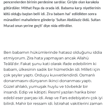
pencerelerden birinin perdesine sardılar. Girişte olan karakola
götürdüler. Mithat Paşa da orada idi. Babama karşı niyetlerinin
kötü olduğu baştan belli idi. Zira babam hal’ edildikten sonra
münadileri mahallelere gönderip ‘Sultan Abdülaziz öldü. Sultan
Murad onun yerine geçti’ diye nida ettirdiler.
Ben babamın hükümlerinde hatasız olduğunu iddia
etmiyorum. Zira hata yapmayan ancak Allahü
Teâlâ’dır. Fakat şunu kati olarak ifade edebilirim ki
babam, ülkesinin sadık bir hizmetkârı idi. Milleti için
çok şeyler yaptı. Orduyu kuvvetlendirdi. Osmanlı
donanmasını dünyanın ikinci donanması yaptı.
Güzel ahlaklı, yumuşak huylu ve tövbekâr bir
insandı. Edip ve kâtipti. Resmî yazıları harika birer
edebî eser parçası idi. Arap ve Fars edebiyatını çok iyi
bilirdi. Mahir bir ressam idi. İstirahat vakitlerini zaman