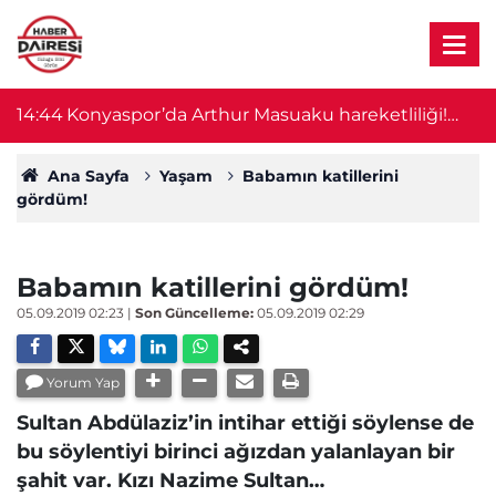
14:44
Konyaspor’da Arthur Masuaku hareketliliği!
14:3
İmza için geliyor
Ana Sayfa
Yaşam
Babamın katillerini
gördüm!
Babamın katillerini gördüm!
05.09.2019 02:23
|
Son Güncelleme:
05.09.2019 02:29
Yorum Yap
Sultan Abdülaziz’in intihar ettiği söylense de
bu söylentiyi birinci ağızdan yalanlayan bir
şahit var. Kızı Nazime Sultan…