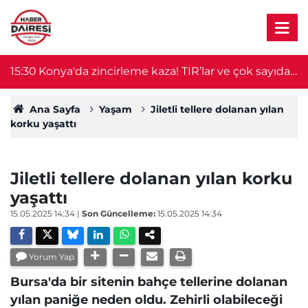
15:30
Konya'da zincirleme kaza! TIR’lar ve çok sayıda
15
araç birbirine girdi
Ana Sayfa
Yaşam
Jiletli tellere dolanan yılan
korku yaşattı
Jiletli tellere dolanan yılan korku
yaşattı
15.05.2025 14:34
|
Son Güncelleme:
15.05.2025 14:34
Yorum Yap
Bursa'da bir sitenin bahçe tellerine dolanan
yılan paniğe neden oldu. Zehirli olabileceği