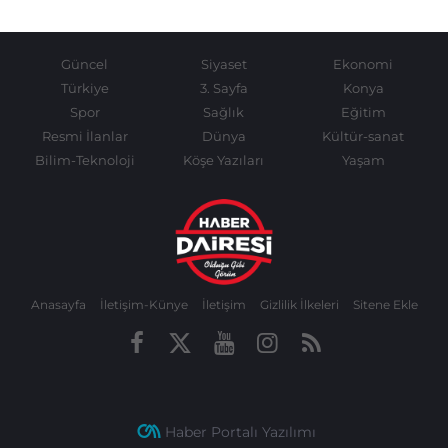
Güncel
Siyaset
Ekonomi
Türkiye
3. Sayfa
Konya
Spor
Sağlık
Eğitim
Resmi İlanlar
Dünya
Kültür-sanat
Bilim-Teknoloji
Köşe Yazıları
Yaşam
Anasayfa
İletişim-Künye
İletişim
Gizlilik İlkeleri
Sitene Ekle
Haber Portalı Yazılımı