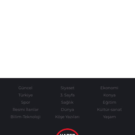
Güncel
Siyaset
Ekonomi
Türkiye
3. Sayfa
Konya
Spor
Sağlık
Eğitim
Resmi İlanlar
Dünya
Kültür-sanat
Bilim-Teknoloji
Köşe Yazıları
Yaşam