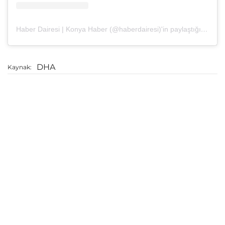
Haber Dairesi | Konya Haber (@haberdairesi)'in paylaştığı bir gönderi
DHA
Kaynak: