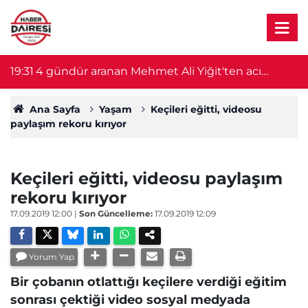
19:31
4 gündür aranan Mehmet Ali Yiğit'ten acı
1
haber! Cesedi serada bulundu
Ana Sayfa
Yaşam
Keçileri eğitti, videosu
paylaşım rekoru kırıyor
Keçileri eğitti, videosu paylaşım
rekoru kırıyor
17.09.2019 12:00
|
Son Güncelleme:
17.09.2019 12:09
Yorum Yap
Bir çobanın otlattığı keçilere verdiği eğitim
sonrası çektiği video sosyal medyada