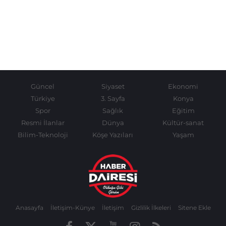
Güncel
Siyaset
Ekonomi
Türkiye
3. Sayfa
Konya
Spor
Sağlık
Eğitim
Resmi İlanlar
Dünya
Kültür-sanat
Bilim-Teknoloji
Köşe Yazıları
Yaşam
Anasayfa
İletişim-Künye
İletişim
Gizlilik İlkeleri
Sitene Ekle