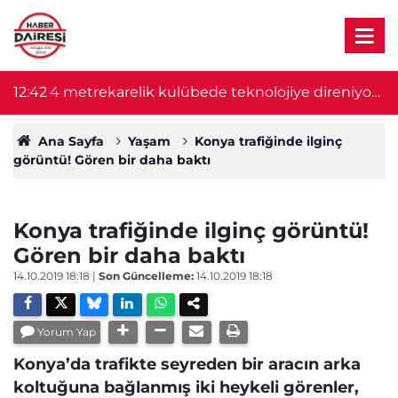
12:42
4 metrekarelik kulübede teknolojiye direniyor!
12
22 yıldır vatandaşların sesi oluyor
Ana Sayfa
Yaşam
Konya trafiğinde ilginç
görüntü! Gören bir daha baktı
Konya trafiğinde ilginç görüntü!
Gören bir daha baktı
14.10.2019 18:18
|
Son Güncelleme:
14.10.2019 18:18
Yorum Yap
Konya’da trafikte seyreden bir aracın arka
koltuğuna bağlanmış iki heykeli görenler,