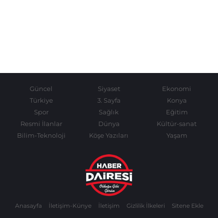
Güncel
Siyaset
Ekonomi
Türkiye
3. Sayfa
Konya
Spor
Sağlık
Eğitim
Resmi İlanlar
Dünya
Kültür-sanat
Bilim-Teknoloji
Köşe Yazıları
Yaşam
Anasayfa
İletişim-Künye
İletişim
Gizlilik İlkeleri
Sitene Ekle