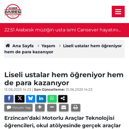
22:51
Arabesk müziğin usta ismi Cansever hayatını
21
kaybetti
Ana Sayfa
Yaşam
Liseli ustalar hem öğreniyor
hem de para kazanıyor
Liseli ustalar hem öğreniyor hem
de para kazanıyor
13.06.2025 14:23
|
Son Güncelleme:
13.06.2025 14:23
Yorum Yap
Erzincan’daki Motorlu Araçlar Teknolojisi
öğrencileri, okul atölyesinde gerçek araçlar