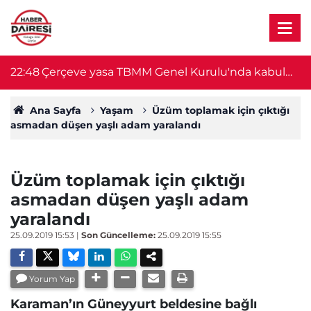
22:48
Çerçeve yasa TBMM Genel Kurulu'nda kabul
2
edildi
Ana Sayfa
Yaşam
Üzüm toplamak için çıktığı
asmadan düşen yaşlı adam yaralandı
Üzüm toplamak için çıktığı
asmadan düşen yaşlı adam
yaralandı
25.09.2019 15:53
|
Son Güncelleme:
25.09.2019 15:55
Yorum Yap
Karaman’ın Güneyyurt beldesine bağlı