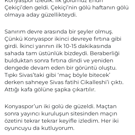
Konyaspor izledik. İlk gölümüz Endri
Çekiçi’den geldi. Çekiçi’nin gölü haftanın gölü
olmaya aday güzellikteydi.
Sanırım devre arasında bir şeyler olmuş.
Çünkü Konyaspor ikinci devreye fırtına gibi
girdi. İkinci yarının ilk 10-15 dakikasında
sahada tam üstünlük bizdeydi. Beraberliği
bulduktan sonra fırtına dindi ve yeniden
dengede devam eden bir görüntü oluştu.
Tıpkı Sivas’taki gibi ‘maç böyle bitecek’
derken sahneye Sivas fatihi Cikalleshi’i çıktı.
Attığı kafa gölüne şapka çıkartılır.
Konyaspor’un iki golü de güzeldi. Maçtan
sonra yayıncı kuruluşun sitesinden maçın
özetini tekrar tekrar keyifle izledim. Her iki
oyuncuyu da kutluyorum.