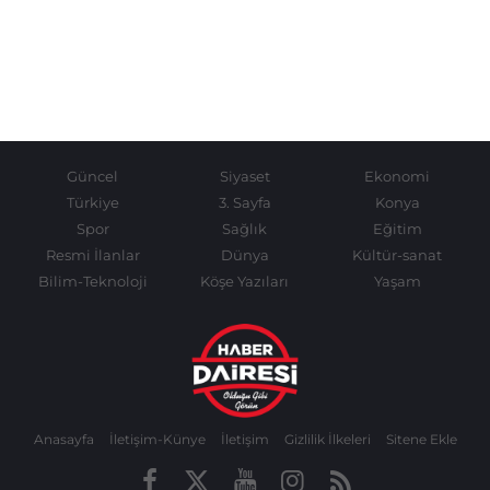
Güncel
Siyaset
Ekonomi
Türkiye
3. Sayfa
Konya
Spor
Sağlık
Eğitim
Resmi İlanlar
Dünya
Kültür-sanat
Bilim-Teknoloji
Köşe Yazıları
Yaşam
Anasayfa
İletişim-Künye
İletişim
Gizlilik İlkeleri
Sitene Ekle