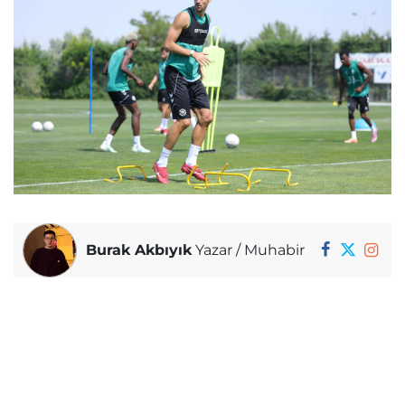
Burak Akbıyık
Yazar / Muhabir