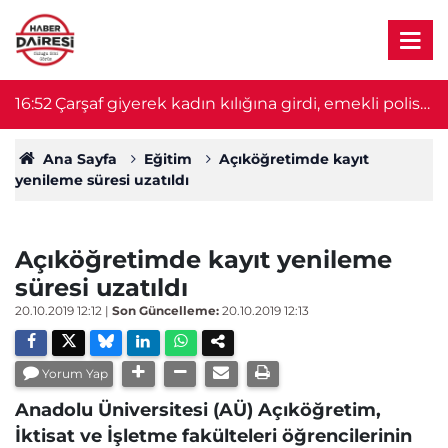
se
16:33
Başpehlivan Serhat Elvan’a akaryakıt
16
istasyonunda saldırı! O anlar kamerada
Ana Sayfa
Eğitim
Açıköğretimde kayıt
yenileme süresi uzatıldı
Açıköğretimde kayıt yenileme
süresi uzatıldı
20.10.2019 12:12
|
Son Güncelleme:
20.10.2019 12:13
Yorum Yap
Anadolu Üniversitesi (AÜ) Açıköğretim,
İktisat ve İşletme fakülteleri öğrencilerinin