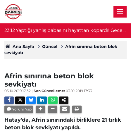
23:12
Yaptığı yanlış babasını hayattan kopardı! Gece
2
nöbeti kabusa döndü
Ana Sayfa
Güncel
Afrin sınırına beton blok
sevkiyatı
Afrin sınırına beton blok
sevkiyatı
03.10.2019 17:32
|
Son Güncelleme:
03.10.2019 17:33
Yorum Yap
Hatay'da, Afrin sınırındaki birliklere 21 tırlık
beton blok sevkiyatı yapıldı.