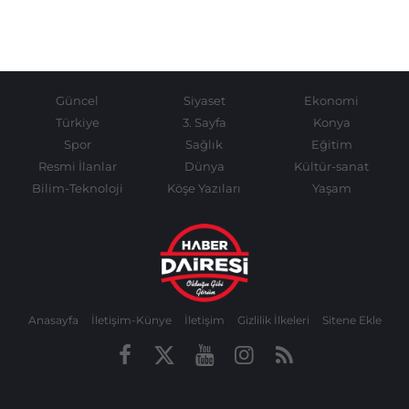
Güncel
Siyaset
Ekonomi
Türkiye
3. Sayfa
Konya
Spor
Sağlık
Eğitim
Resmi İlanlar
Dünya
Kültür-sanat
Bilim-Teknoloji
Köşe Yazıları
Yaşam
Anasayfa
İletişim-Künye
İletişim
Gizlilik İlkeleri
Sitene Ekle