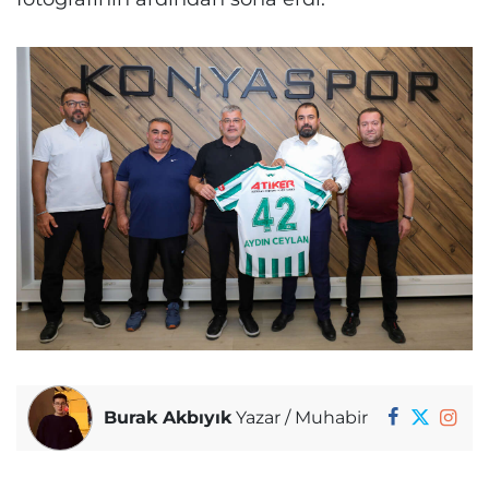
Burak Akbıyık
Yazar / Muhabir