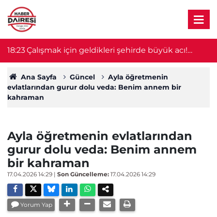
18:23
Çalışmak için geldikleri şehirde büyük acı!
18
Ağabey öldü, 14 yaşındaki kardeşin durumu
ağır
Ana Sayfa
Güncel
Ayla öğretmenin
evlatlarından gurur dolu veda: Benim annem bir
kahraman
Ayla öğretmenin evlatlarından
gurur dolu veda: Benim annem
bir kahraman
17.04.2026 14:29
|
Son Güncelleme:
17.04.2026 14:29
Yorum Yap