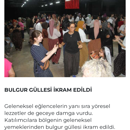
BULGUR GÜLLESİ İKRAM EDİLDİ
Geleneksel eğlencelerin yanı sıra yöresel
lezzetler de geceye damga vurdu.
Katılımcılara bölgenin geleneksel
yemeklerinden bulgur güllesi ikram edildi.