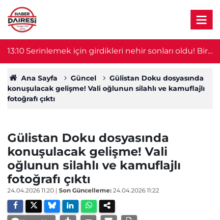
ri
12:57
Aracı soydu, kuzeni memur kılığında gelip
1
sürücüyü uyardı
Ana Sayfa
Güncel
Gülistan Doku dosyasında
konuşulacak gelişme! Vali oğlunun silahlı ve kamuflajlı
fotoğrafı çıktı
Gülistan Doku dosyasında
konuşulacak gelişme! Vali
oğlunun silahlı ve kamuflajlı
fotoğrafı çıktı
24.04.2026 11:20
|
Son Güncelleme:
24.04.2026 11:22