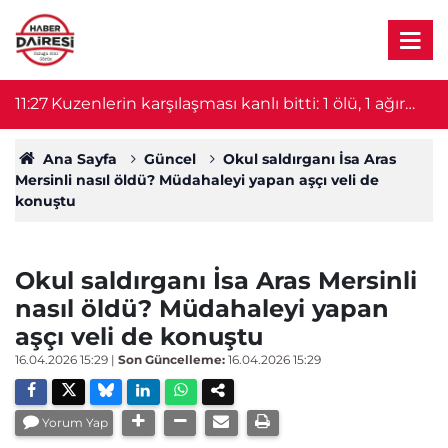
11:10
Konya’da iki otomobil kavşakta çarpıştı! Yaralılar
1
hastaneye kaldırıldı
Ana Sayfa
Güncel
Okul saldırganı İsa Aras
Mersinli nasıl öldü? Müdahaleyi yapan aşçı veli de
konuştu
Okul saldırganı İsa Aras Mersinli
nasıl öldü? Müdahaleyi yapan
aşçı veli de konuştu
16.04.2026 15:29
|
Son Güncelleme:
16.04.2026 15:29
Yorum Yap