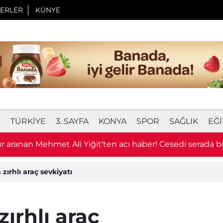
ERLER
KÜNYE
I
TÜRKIYE
3. SAYFA
KONYA
SPOR
SAĞLIK
EĞI
 aranan Mehmet Ali Yiğit'ten acı haber! Cesedi serada 
 zırhlı araç sevkiyatı
zırhlı araç