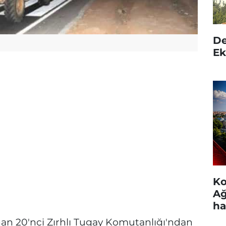
De
Ek
Ko
Ağ
ha
an 20'nci Zırhlı Tugay Komutanlığı'ndan