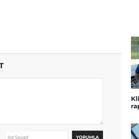
T
Kl
ra