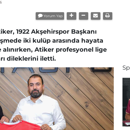
6
Yorum Yap
ker, 1922 Akşehirspor Başkanı
rüşmede iki kulüp arasında hayata
le alınırken, Atiker profesyonel lige
dileklerini iletti.
Sp