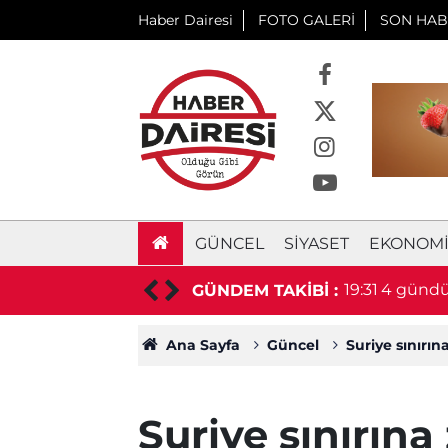
Haber Dairesi
FOTO GALERİ
SON HAB
GÜNCEL
SIYASET
EKONOM
daki sürücü hayatını kaybetti
19:31
4 gündür
GÜNDEM TAKİBİ :
Ana Sayfa
Güncel
Suriye sınırına
Suriye sınırına 