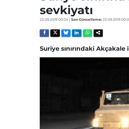
sevkiyatı
23.09.2019 00:04
|
Son Güncelleme:
23.09.2019 00:
Suriye sınırındaki Akçakale i