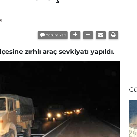
05
Yorum Yap
lçesine zırhlı araç sevkiyatı yapıldı.
Gü