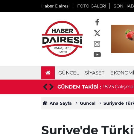
Haber Dairesi
FOTO GALERİ
SON HAB
GÜNCEL
SIYASET
EKONOM
ni tarife yürürlüğe girdi
18:23
Çalışmak
GÜNDEM TAKİBİ :
durumu 
Ana Sayfa
Güncel
Suriye'de Türk
Suriye'de Türki