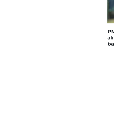
PM
al
ba