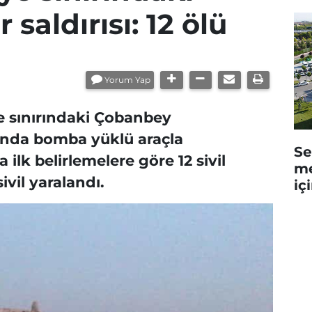
saldırısı: 12 ölü
Yorum Yap
e sınırındaki Çobanbey
ında bomba yüklü araçla
Se
 ilk belirlemelere göre 12 sivil
me
ivil yaralandı.
iç