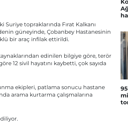
Ko
Ağ
ha
daki Suriye topraklarında Fırat Kalkanı
ldenin güneyinde, Çobanbey Hastanesinin
bir araç infilak ettirildi.
kaynaklarından edinilen bilgiye göre, terör
göre 12 sivil hayatını kaybetti, çok sayıda
avunma ekipleri, patlama sonucu hastane
95
zında arama kurtarma çalışmalarına
mi
to
iliyor.