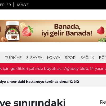
ERLER
KÜNYE
I
TÜRKIYE
3. SAYFA
KONYA
SPOR
SAĞLIK
EĞI
 için geldikleri şehirde büyük acı! Ağabey öldü, 14 yaşın
ağır
iye sınırındaki hastaneye terör saldırısı: 12 ölü
ye sınırındaki
Re