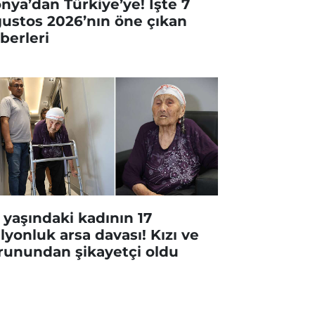
nya’dan Türkiye’ye! İşte 7
ustos 2026’nın öne çıkan
berleri
 yaşındaki kadının 17
lyonluk arsa davası! Kızı ve
runundan şikayetçi oldu