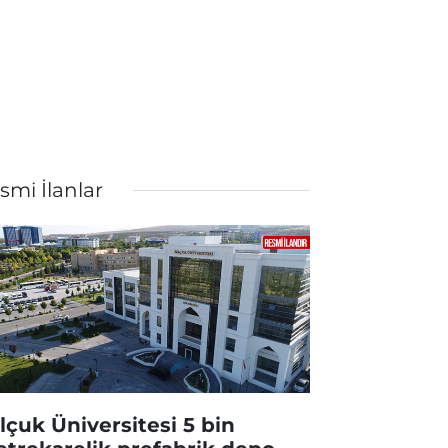
smi İlanlar
lçuk Üniversitesi 5 bin