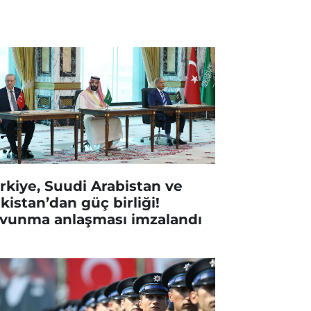
rkiye, Suudi Arabistan ve
kistan’dan güç birliği!
vunma anlaşması imzalandı