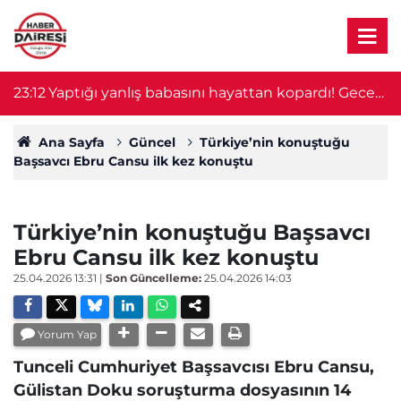
e
20:36
Motosiklet bariyerlere çarptı! 61 yaşındaki
19
sürücü hayatını kaybetti
Ana Sayfa
Güncel
Türkiye’nin konuştuğu
Başsavcı Ebru Cansu ilk kez konuştu
Türkiye’nin konuştuğu Başsavcı
Ebru Cansu ilk kez konuştu
25.04.2026 13:31
|
Son Güncelleme:
25.04.2026 14:03
Yorum Yap
Tunceli Cumhuriyet Başsavcısı Ebru Cansu,
Gülistan Doku soruşturma dosyasının 14