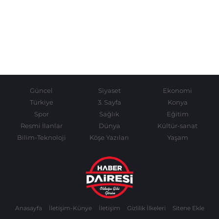
Güncel
Siyaset
Ekonomi
Türkiye
3. Sayfa
Konya
Spor
Sağlık
Eğitim
Resmi İlanlar
Dünya
Kültür-sanat
Bilim-Teknoloji
Köşe Yazıları
Yaşam
Anasayfa
İletişim-Künye
İletişim
Gizlilik İlkeleri
Sitene Ekle