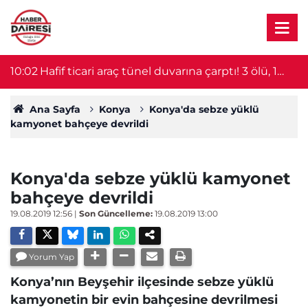
10:02
Hafif ticari araç tünel duvarına çarptı! 3 ölü, 1
0
yaralı
Ana Sayfa
Konya
Konya'da sebze yüklü
kamyonet bahçeye devrildi
Konya'da sebze yüklü kamyonet
bahçeye devrildi
19.08.2019 12:56
|
Son Güncelleme:
19.08.2019 13:00
Yorum Yap
Konya’nın Beyşehir ilçesinde sebze yüklü
kamyonetin bir evin bahçesine devrilmesi