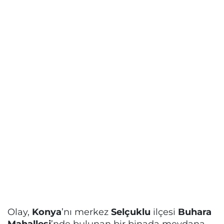
Olay,
Konya
’nı merkez
Selçuklu
ilçesi
Buhara
Mahallesi
’nde bulunan bir binada meydana