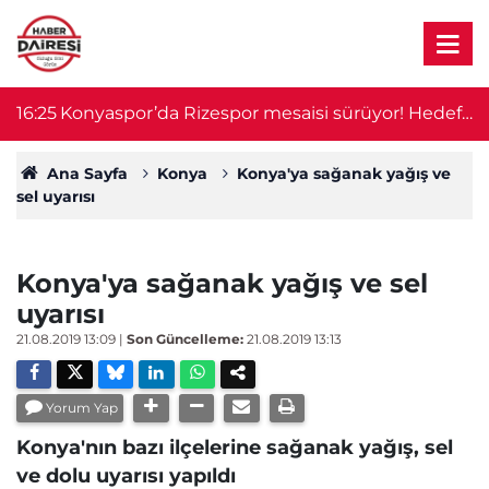
16:25
Konyaspor’da Rizespor mesaisi sürüyor! Hedef
16
3 puan
Ana Sayfa
Konya
Konya'ya sağanak yağış ve
sel uyarısı
Konya'ya sağanak yağış ve sel
uyarısı
21.08.2019 13:09
|
Son Güncelleme:
21.08.2019 13:13
Yorum Yap
Konya'nın bazı ilçelerine sağanak yağış, sel
ve dolu uyarısı yapıldı