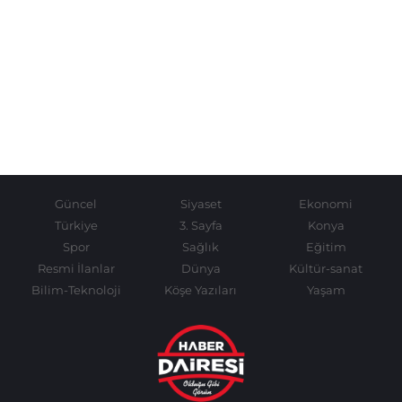
Güncel
Siyaset
Ekonomi
Türkiye
3. Sayfa
Konya
Spor
Sağlık
Eğitim
Resmi İlanlar
Dünya
Kültür-sanat
Bilim-Teknoloji
Köşe Yazıları
Yaşam