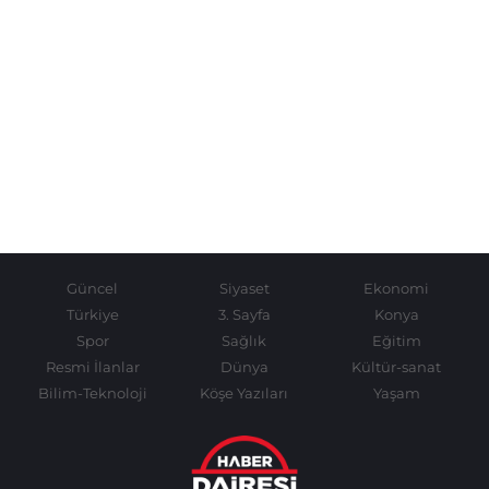
Güncel
Siyaset
Ekonomi
Türkiye
3. Sayfa
Konya
Spor
Sağlık
Eğitim
Resmi İlanlar
Dünya
Kültür-sanat
Bilim-Teknoloji
Köşe Yazıları
Yaşam