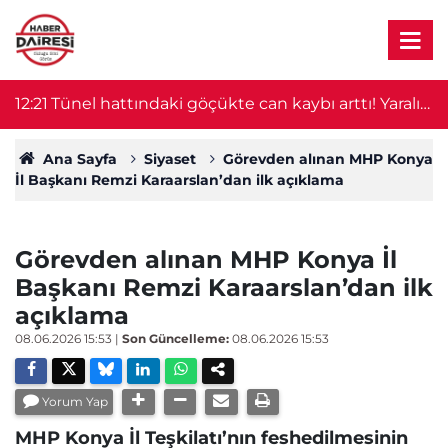
r!
12:21
Tünel hattındaki göçükte can kaybı arttı! Yaralı
1
işçiden acı haber geldi
Ana Sayfa
Siyaset
Görevden alınan MHP Konya
İl Başkanı Remzi Karaarslan’dan ilk açıklama
Görevden alınan MHP Konya İl
Başkanı Remzi Karaarslan’dan ilk
açıklama
08.06.2026 15:53
|
Son Güncelleme:
08.06.2026 15:53
Yorum Yap
MHP Konya İl Teşkilatı’nın feshedilmesinin