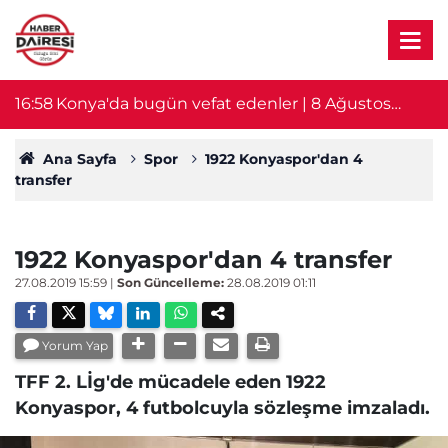
16:58
Konya'da bugün vefat edenler | 8 Ağustos
16
2026
Ana Sayfa
Spor
1922 Konyaspor'dan 4
transfer
1922 Konyaspor'dan 4 transfer
27.08.2019 15:59
|
Son Güncelleme:
28.08.2019 01:11
Yorum Yap
TFF 2. Lİg'de mücadele eden 1922
Konyaspor, 4 futbolcuyla sözleşme imzaladı.