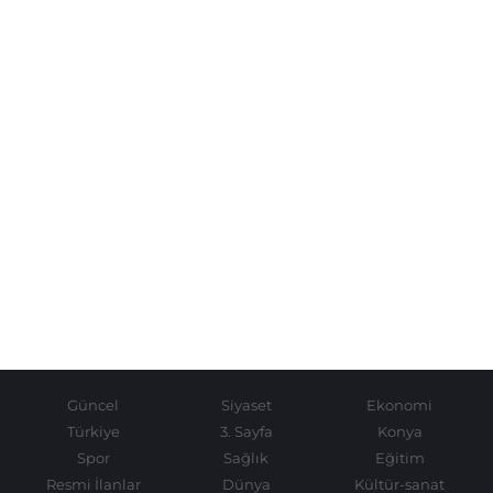
Güncel
Siyaset
Ekonomi
Türkiye
3. Sayfa
Konya
Spor
Sağlık
Eğitim
Resmi İlanlar
Dünya
Kültür-sanat