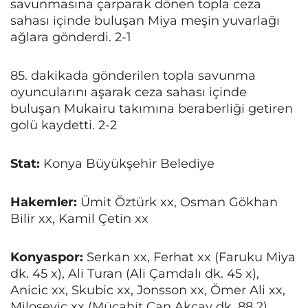
savunmasına çarparak dönen topla ceza
sahası içinde buluşan Miya meşin yuvarlağı
ağlara gönderdi. 2-1
85. dakikada gönderilen topla savunma
oyuncularını aşarak ceza sahası içinde
buluşan Mukairu takımına beraberliği getiren
golü kaydetti. 2-2
Stat:
Konya Büyükşehir Belediye
Hakemler:
Ümit Öztürk xx, Osman Gökhan
Bilir xx, Kamil Çetin xx
Konyaspor:
Serkan xx, Ferhat xx (Faruku Miya
dk. 45 x), Ali Turan (Ali Çamdalı dk. 45 x),
Anicic xx, Skubic xx, Jonsson xx, Ömer Ali xx,
Milosevic xx (Mücahit Can Akçay dk. 88 ?),