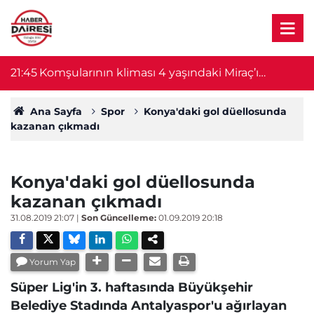
21:45
Komşularının kliması 4 yaşındaki Miraç’ı
18
hayattan kopardı
Ana Sayfa
Spor
Konya'daki gol düellosunda
kazanan çıkmadı
Konya'daki gol düellosunda
kazanan çıkmadı
31.08.2019 21:07
|
Son Güncelleme:
01.09.2019 20:18
Yorum Yap
Süper Lig'in 3. haftasında Büyükşehir
Belediye Stadında Antalyaspor'u ağırlayan