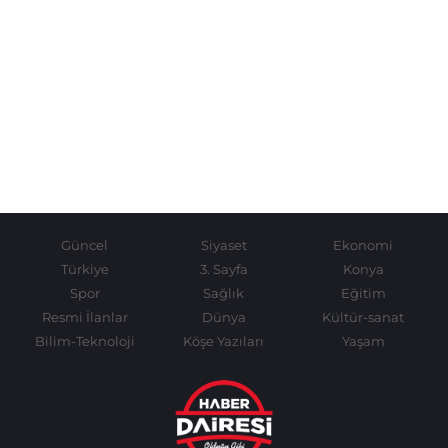
Güncel
Siyaset
Ekonomi
Türkiye
3. Sayfa
Konya
Spor
Sağlık
Eğitim
Resmi İlanlar
Dünya
Kültür-sanat
Bilim-Teknoloji
Köşe Yazıları
Yaşam