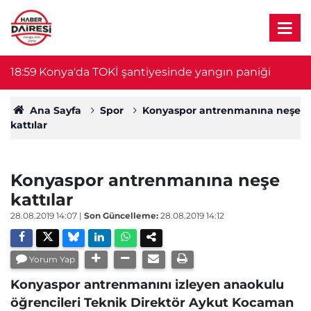
18:59
Konya'da TOKİ şantiyesinde yangın paniği
1
Ana Sayfa
Spor
Konyaspor antrenmanına neşe
kattılar
Konyaspor antrenmanına neşe
kattılar
28.08.2019 14:07
|
Son Güncelleme:
28.08.2019 14:12
Yorum Yap
Konyaspor antrenmanını izleyen anaokulu
öğrencileri Teknik Direktör Aykut Kocaman