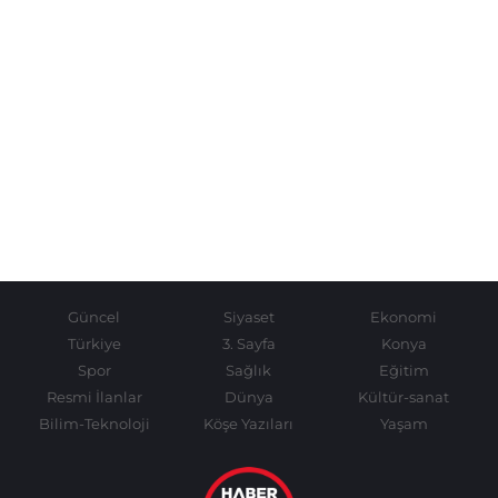
Güncel
Siyaset
Ekonomi
Türkiye
3. Sayfa
Konya
Spor
Sağlık
Eğitim
Resmi İlanlar
Dünya
Kültür-sanat
Bilim-Teknoloji
Köşe Yazıları
Yaşam