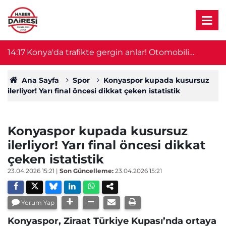
14:17
Konya'da trafikte gergin anlar! Otomobili
1
motosikletin üzerine sürdü
Ana Sayfa
Spor
Konyaspor kupada kusursuz
ilerliyor! Yarı final öncesi dikkat çeken istatistik
Konyaspor kupada kusursuz
ilerliyor! Yarı final öncesi dikkat
çeken istatistik
23.04.2026 15:21
|
Son Güncelleme:
23.04.2026 15:21
Yorum Yap
Konyaspor, Ziraat Türkiye Kupası’nda ortaya