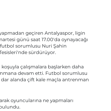
ç yapmadan geçiren Antalyaspor, ligin
artesi günü saat 17.00'da oynayacağı
 futbol sorumlusu Nuri Şahin
esisleri'nde sürdürüyor.
r koşuyla çalışmalara başlarken daha
renmana devam etti. Futbol sorumlusu
ğı dar alanda çift kale maçla antrenman
rarak oyuncularına ne yapmaları
 bulundu.