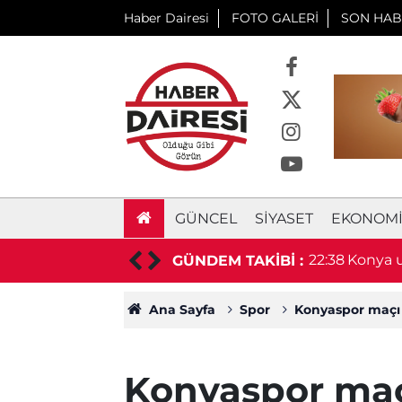
Haber Dairesi
FOTO GALERİ
SON HAB
GÜNCEL
SIYASET
EKONOM
relik proje başlıyor! Bakan Uraloğlu
22:15
Konya'da
GÜNDEM TAKİBİ :
Ana Sayfa
Spor
Konyaspor maçı 
Konyaspor maç