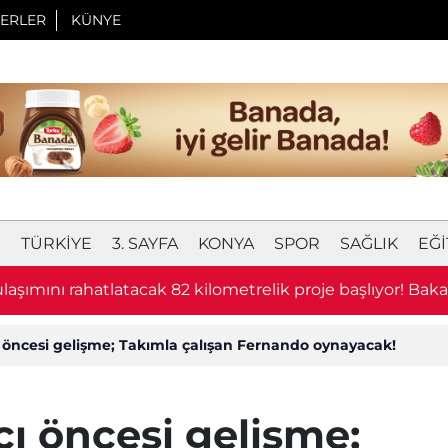
ERLER
KÜNYE
I
TÜRKIYE
3. SAYFA
KONYA
SPOR
SAĞLIK
EĞI
 milyonluk soygun planı 24 saat sürdü! Şüpheliler yakal
öncesi gelişme; Takımla çalışan Fernando oynayacak!
ı öncesi gelişme;