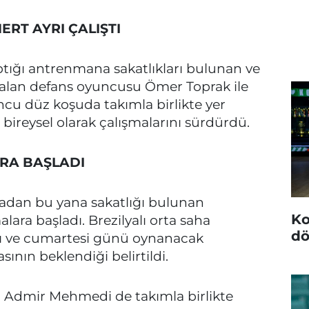
RT AYRI ÇALIŞTI
tığı antrenmana sakatlıkları bulunan ve
lan defans oyuncusu Ömer Toprak ile
cu düz koşuda takımla birlikte yer
bireysel olarak çalışmalarını sürdürdü.
RA BAŞLADI
tadan bu yana sakatlığı bulunan
Ko
ara başladı. Brezilyalı orta saha
dö
ğı ve cumartesi günü oynanacak
nın beklendiği belirtildi.
n Admir Mehmedi de takımla birlikte