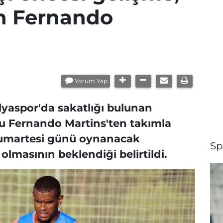
an Fernando
Yorum Yap
lyaspor'da sakatlığı bulunan
su Fernando Martins'ten takımla
Cumartesi günü oynanacak
Sp
masının beklendiği belirtildi.