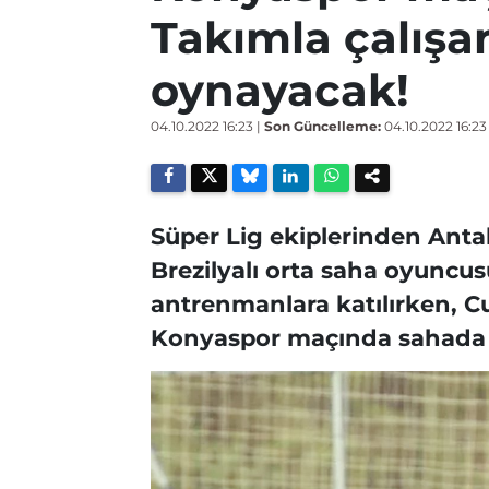
Takımla çalış
oynayacak!
04.10.2022 16:23
|
Son Güncelleme:
04.10.2022 16:23
Süper Lig ekiplerinden Anta
Brezilyalı orta saha oyuncu
antrenmanlara katılırken, 
Konyaspor maçında sahada ol