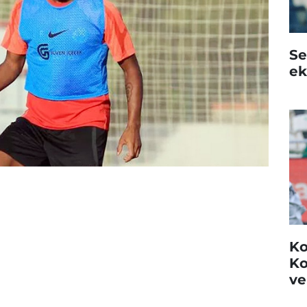
Se
ek
Ko
Ko
ve