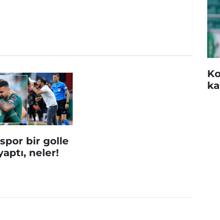
Ko
ka
por bir golle
yaptı, neler!