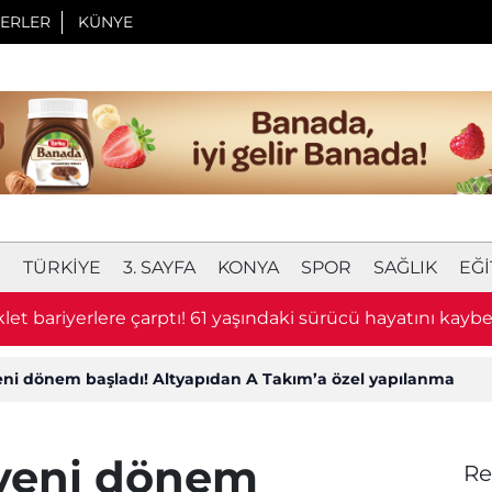
ERLER
KÜNYE
I
TÜRKIYE
3. SAYFA
KONYA
SPOR
SAĞLIK
EĞI
 aranan Mehmet Ali Yiğit'ten acı haber! Cesedi serada 
ni dönem başladı! Altyapıdan A Takım’a özel yapılanma
yeni dönem
Re