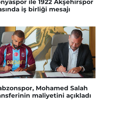
nyaspor ile 1922 Akşehirspor
asında iş birliği mesajı
abzonspor, Mohamed Salah
ansferinin maliyetini açıkladı