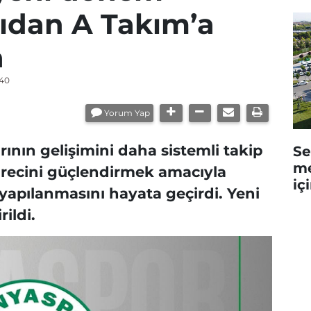
pıdan A Takım’a
a
:40
Yorum Yap
ının gelişimini daha sistemli takip
Se
me
ürecini güçlendirmek amacıyla
iç
yapılanmasını hayata geçirdi. Yeni
ildi.