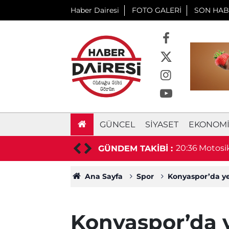
Haber Dairesi
FOTO GALERİ
SON HAB
GÜNCEL
SIYASET
EKONOM
daki sürücü hayatını kaybetti
19:31
4 gündür
GÜNDEM TAKİBİ :
Ana Sayfa
Spor
Konyaspor’da ye
Konyaspor’da 