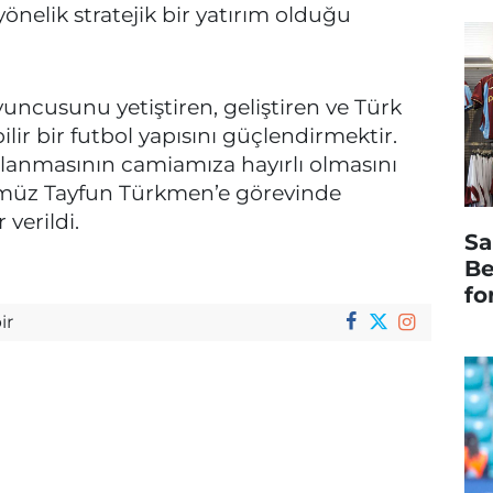
nelik stratejik bir yatırım olduğu
uncusunu yetiştiren, geliştiren ve Türk
ir bir futbol yapısını güçlendirmektir.
ılanmasının camiamıza hayırlı olmasını
rümüz Tayfun Türkmen’e görevinde
 verildi.
Sa
Be
fo
ir