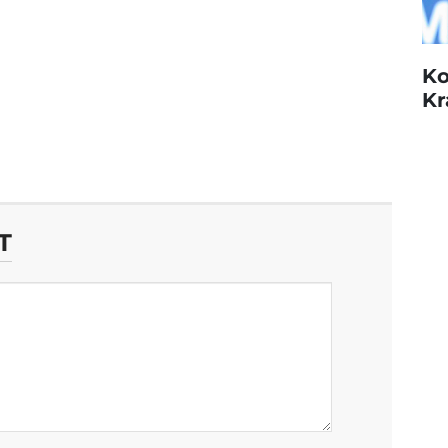
Ko
Kr
T