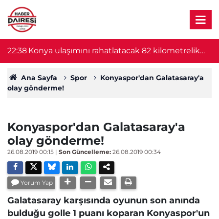
22:38
Konya ulaşımını rahatlatacak 82 kilometrelik
22
proje başlıyor! Bakan Uraloğlu duyurdu
Ana Sayfa
Spor
Konyaspor'dan Galatasaray'a
olay gönderme!
Konyaspor'dan Galatasaray'a
olay gönderme!
26.08.2019 00:15
|
Son Güncelleme:
26.08.2019 00:34
Yorum Yap
Galatasaray karşısında oyunun son anında
bulduğu golle 1 puanı koparan Konyaspor'un