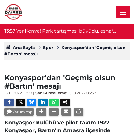
ı
13:57
Yer Konya! Park tartışması büyüdü, esnaf
13
motosiklet sürücüsünü tehdit etti
Ana Sayfa
Spor
Konyaspor'dan 'Geçmiş olsun
#Bartın' mesajı
Konyaspor'dan 'Geçmiş olsun
#Bartın' mesajı
15.10.2022 03:37
|
Son Güncelleme:
15.10.2022 03:37
Yorum Yap
Konyaspor Kulübü ve pilot takım 1922
Konyaspor, Bartın'ın Amasra ilçesinde