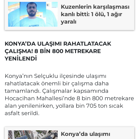
Kuzenlerin karşılaşması
kanlı bitti: 1 ölü, 1 ağır
yaralı
KONYA’DA ULAŞIMI RAHATLATACAK
ÇALIŞMA! 8 BİN 800 METREKARE
YENİLENDİ
Konya’nın Selçuklu ilçesinde ulaşımı
rahatlatacak önemli bir çalışma daha
tamamlandı. Çalışmalar kapsamında
Hocacihan Mahallesi’nde 8 bin 800 metrekare
alan yenilenirken, yollara bin 705 ton sıcak
asfalt serildi.
Konya’da ulaşımı