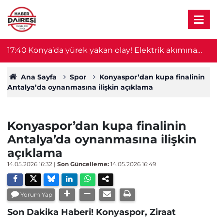
ımına
17:36
Konya'da bugün vefat edenler | 9 Ağustos 
tti
Ana Sayfa
Spor
Konyaspor’dan kupa finalinin
Antalya’da oynanmasına ilişkin açıklama
Konyaspor’dan kupa finalinin
Antalya’da oynanmasına ilişkin
açıklama
14.05.2026 16:32
|
Son Güncelleme:
14.05.2026 16:49
Yorum Yap
Son Dakika Haberi! Konyaspor, Ziraat