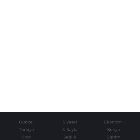
Güncel
Siyaset
Ekonomi
Türkiye
3. Sayfa
Konya
Spor
Sağlık
Eğitim