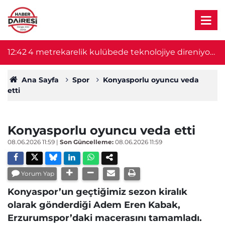
12:42
4 metrekarelik kulübede teknolojiye direniyor!
12
22 yıldır vatandaşların sesi oluyor
Ana Sayfa
Spor
Konyasporlu oyuncu veda
etti
Konyasporlu oyuncu veda etti
08.06.2026 11:59
|
Son Güncelleme:
08.06.2026 11:59
Yorum Yap
Konyaspor’un geçtiğimiz sezon kiralık
olarak gönderdiği Adem Eren Kabak,
Erzurumspor’daki macerasını tamamladı.