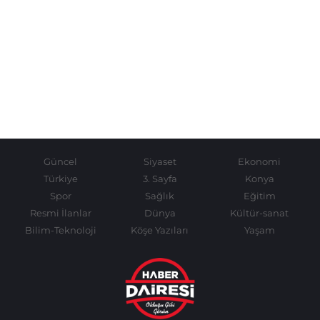
Güncel
Siyaset
Ekonomi
Türkiye
3. Sayfa
Konya
Spor
Sağlık
Eğitim
Resmi İlanlar
Dünya
Kültür-sanat
Bilim-Teknoloji
Köşe Yazıları
Yaşam