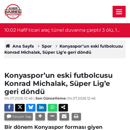
10:02
Hafif ticari araç tünel duvarına çarptı! 3 ölü, 1
0
yaralı
Ana Sayfa
Spor
Konyaspor’un eski futbolcusu
Konrad Michalak, Süper Lig’e geri döndü
Konyaspor’un eski futbolcusu
Konrad Michalak, Süper Lig’e
geri döndü
04.07.2026 12:46
|
Son Güncelleme:
04.07.2026 12:46
Yorum Yap
Bir dönem Konyaspor forması giyen