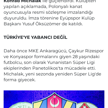
Konrad Michalak
ile güçlendirdi. Kulüpten
yapılan açıklamada, Polonyalı kanat
oyuncusuyla resmi sözleşme imzalandığı
duyuruldu. İmza törenine Eyüpspor Kulüp
Başkanı Yusuf Öksüzömer de katıldı.
TÜRKİYE'YE YABANCI DEĞİL
Daha önce MKE Ankaragücü, Çaykur Rizespor
ve Konyaspor formalarını giyen 28 yaşındaki
futbolcu, son olarak Yunanistan Süper Ligi
ekiplerinden Panetolikos'ta mücadele etti.
Michalak, yeni sezonda yeniden Süper Lig'de
forma giyecek.