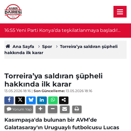
16:47
Konya'da asırlık vakıf geleneği! Cuma çıkışında
1
vatandaşlara karpuz ikram edildi
Ana Sayfa
Spor
Torreira’ya saldıran şüpheli
hakkında ilk karar
Torreira’ya saldıran şüpheli
hakkında ilk karar
13.05.2026 18:16
|
Son Güncelleme:
13.05.2026 18:16
Yorum Yap
Kasımpaşa'da bulunan bir AVM’de
Galatasaray'ın Uruguaylı futbolcusu Lucas