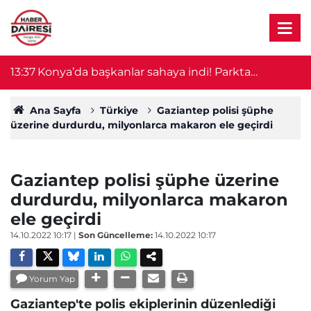
13:37
Konya’da başkanlar sahaya indi! Parkta
13
vatandaşların taleplerini dinledi
Ana Sayfa
Türkiye
Gaziantep polisi şüphe
üzerine durdurdu, milyonlarca makaron ele geçirdi
Gaziantep polisi şüphe üzerine
durdurdu, milyonlarca makaron
ele geçirdi
14.10.2022 10:17
|
Son Güncelleme:
14.10.2022 10:17
Yorum Yap
Gaziantep'te polis ekiplerinin düzenlediği