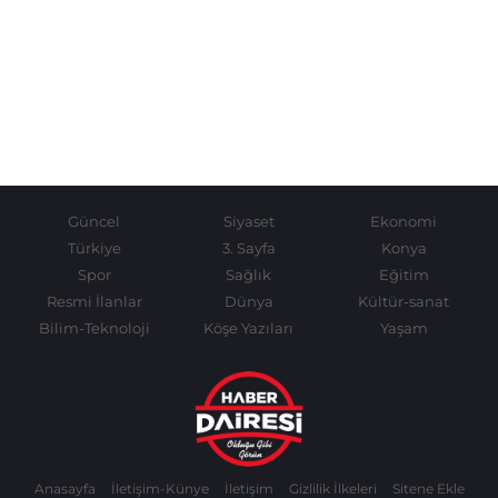
Güncel
Siyaset
Ekonomi
Türkiye
3. Sayfa
Konya
Spor
Sağlık
Eğitim
Resmi İlanlar
Dünya
Kültür-sanat
Bilim-Teknoloji
Köşe Yazıları
Yaşam
Anasayfa
İletişim-Künye
İletişim
Gizlilik İlkeleri
Sitene Ekle