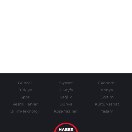
Güncel
Siyaset
Ekonomi
Türkiye
3. Sayfa
Konya
Spor
Sağlık
Eğitim
Resmi İlanlar
Dünya
Kültür-sanat
Bilim-Teknoloji
Köşe Yazıları
Yaşam