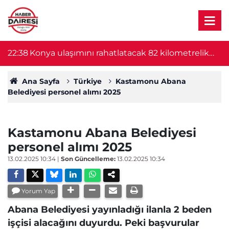
22:38
Konya ulaşımını rahatlatacak 82 kilometrelik
22
proje başlıyor! Bakan Uraloğlu duyurdu
Ana Sayfa
Türkiye
Kastamonu Abana
Belediyesi personel alımı 2025
Kastamonu Abana Belediyesi
personel alımı 2025
13.02.2025 10:34
|
Son Güncelleme:
13.02.2025 10:34
Yorum Yap
Abana Belediyesi yayınladığı ilanla 2 beden
işçisi alacağını duyurdu. Peki başvurular