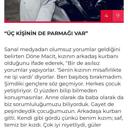
4
9
“ÜÇ KİŞİNİN DE PARMAĞI VAR”
Sanal medyadan olumsuz yorumlar geldiğini
belirten Döne Macit, kızının arkadaş kurbanı
olduğunu ifade ederek, "Bir de asılsız
yorumlar yapıyorlar. ‘Senin kızının misafirlikte
ne işi vardı’ diyorlar. Ben başıboş bırakmadım.
Şimdiki gençlere söz geçmiyor. Herkes çocuk
yetiştiriyor. O yüzden bilip bilmeden
konuşmasınlar. Anne olarak da baba olarak da
biz sorumluluğumuzu biliyorduk. Gayet de
peşindeydik çocuğumuzun. Arkadaşa kurban
gitti. Kendi gibi gördü çünkü benim kızım; saf,
temiz bir kızdı. Çok iyi niyetliydi, güler