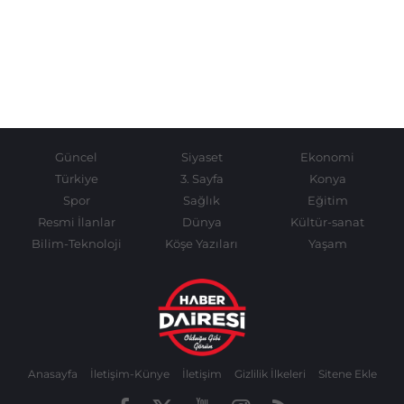
Güncel
Siyaset
Ekonomi
Türkiye
3. Sayfa
Konya
Spor
Sağlık
Eğitim
Resmi İlanlar
Dünya
Kültür-sanat
Bilim-Teknoloji
Köşe Yazıları
Yaşam
Anasayfa
İletişim-Künye
İletişim
Gizlilik İlkeleri
Sitene Ekle