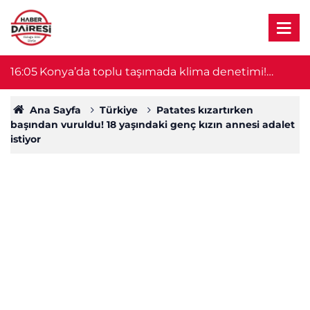
15:47
Konyaspor ile anlaşamayan Berkan Kutlu
15
sessizliğini bozdu
Ana Sayfa
Türkiye
Patates kızartırken
başından vuruldu! 18 yaşındaki genç kızın annesi adalet
istiyor