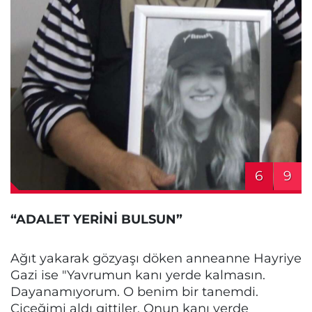
6
9
“ADALET YERİNİ BULSUN”
Ağıt yakarak gözyaşı döken anneanne Hayriye
Gazi ise "Yavrumun kanı yerde kalmasın.
Dayanamıyorum. O benim bir tanemdi.
Çiçeğimi aldı gittiler. Onun kanı yerde