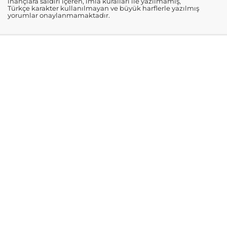
inançlara saldırı içeren, imla kuralları ile yazılmamış,
Türkçe karakter kullanılmayan ve büyük harflerle yazılmış
yorumlar onaylanmamaktadır.