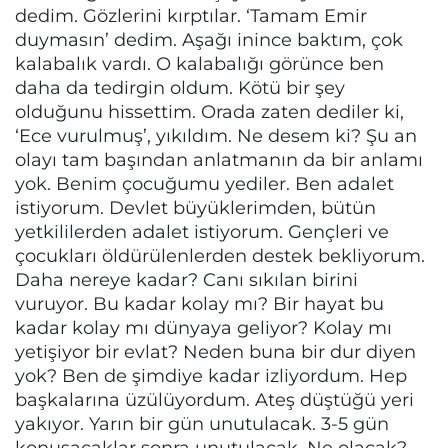
dedim. Gözlerini kırptılar. ‘Tamam Emir
duymasın’ dedim. Aşağı inince baktım, çok
kalabalık vardı. O kalabalığı görünce ben
daha da tedirgin oldum. Kötü bir şey
olduğunu hissettim. Orada zaten dediler ki,
‘Ece vurulmuş’, yıkıldım. Ne desem ki? Şu an
olayı tam başından anlatmanın da bir anlamı
yok. Benim çocuğumu yediler. Ben adalet
istiyorum. Devlet büyüklerimden, bütün
yetkililerden adalet istiyorum. Gençleri ve
çocukları öldürülenlerden destek bekliyorum.
Daha nereye kadar? Canı sıkılan birini
vuruyor. Bu kadar kolay mı? Bir hayat bu
kadar kolay mı dünyaya geliyor? Kolay mı
yetişiyor bir evlat? Neden buna bir dur diyen
yok? Ben de şimdiye kadar izliyordum. Hep
başkalarına üzülüyordum. Ateş düştüğü yeri
yakıyor. Yarın bir gün unutulacak. 3-5 gün
konuşacaklar sonra unutulacak. Ne olacak?