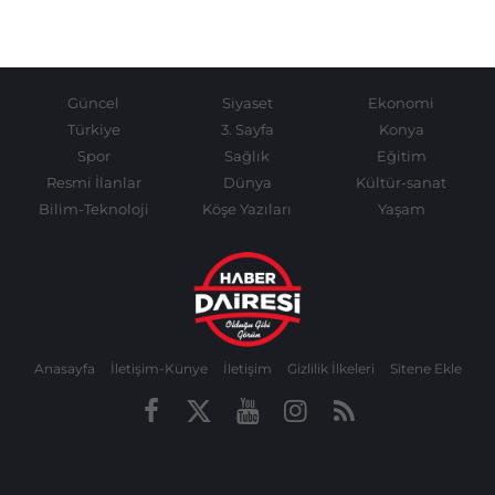
Güncel
Siyaset
Ekonomi
Türkiye
3. Sayfa
Konya
Spor
Sağlık
Eğitim
Resmi İlanlar
Dünya
Kültür-sanat
Bilim-Teknoloji
Köşe Yazıları
Yaşam
Anasayfa
İletişim-Künye
İletişim
Gizlilik İlkeleri
Sitene Ekle