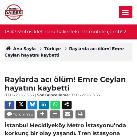
18:47
Motosiklet park halindeki otomobile çarptı! 2
1
kişi hayatını kaybetti
Ana Sayfa
Türkiye
Raylarda acı ölüm! Emre
Ceylan hayatını kaybetti
Raylarda acı ölüm! Emre Ceylan
hayatını kaybetti
03.06.2026 13:33
|
Son Güncelleme:
03.06.2026 13:33
Yorum Yap
İstanbul Mecidiyeköy Metro İstasyonu’nda
korkunç bir olay yaşandı. Tren istasyona