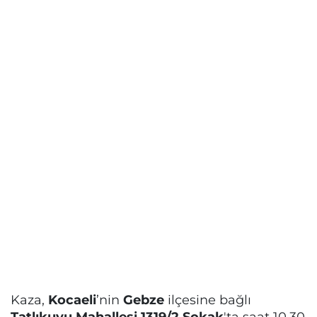
Kaza,
Kocaeli
’nin
Gebze
ilçesine bağlı
Tatlıkuyu Mahallesi 1319/2 Sokak
'ta saat 10.30