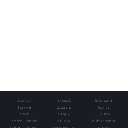
Güncel
Siyaset
Ekonomi
Türkiye
3. Sayfa
Konya
Spor
Sağlık
Eğitim
Resmi İlanlar
Dünya
Kültür-sanat
Bilim-Teknoloji
Köşe Yazıları
Yaşam