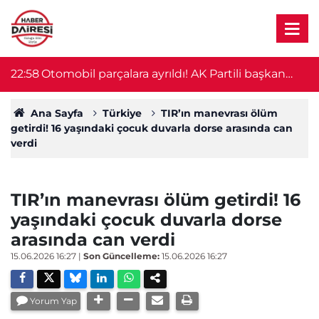
ı,
22:58
Otomobil parçalara ayrıldı! AK Partili başkan
2
hayatını kaybetti
Ana Sayfa
Türkiye
TIR’ın manevrası ölüm
getirdi! 16 yaşındaki çocuk duvarla dorse arasında can
verdi
TIR’ın manevrası ölüm getirdi! 16
yaşındaki çocuk duvarla dorse
arasında can verdi
15.06.2026 16:27
|
Son Güncelleme:
15.06.2026 16:27
Yorum Yap