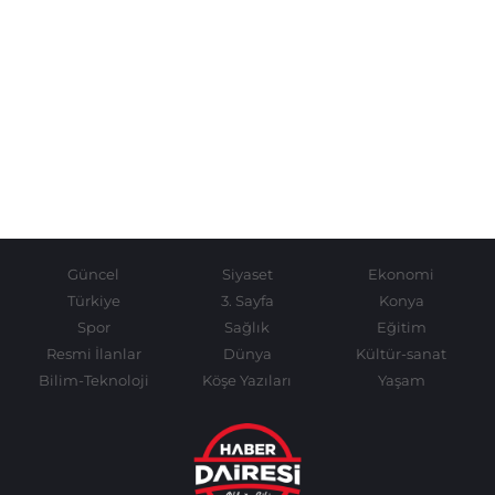
Güncel
Siyaset
Ekonomi
Türkiye
3. Sayfa
Konya
Spor
Sağlık
Eğitim
Resmi İlanlar
Dünya
Kültür-sanat
Bilim-Teknoloji
Köşe Yazıları
Yaşam