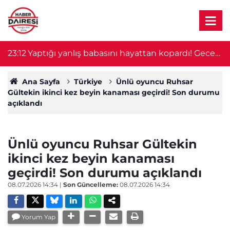
23:12
Yaptığı yanlış babasını hayattan kopardı! Gece
2
nöbeti kabusa döndü
Ana Sayfa
Türkiye
Ünlü oyuncu Ruhsar
Gültekin ikinci kez beyin kanaması geçirdi! Son durumu
açıklandı
Ünlü oyuncu Ruhsar Gültekin
ikinci kez beyin kanaması
geçirdi! Son durumu açıklandı
08.07.2026 14:34
|
Son Güncelleme:
08.07.2026 14:34
Yorum Yap