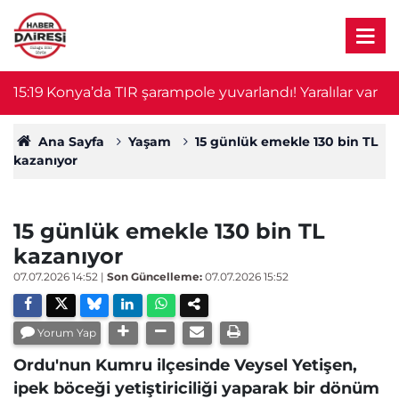
15:19
Konya’da TIR şarampole yuvarlandı! Yaralılar var
15
Ana Sayfa
Yaşam
15 günlük emekle 130 bin TL
kazanıyor
15 günlük emekle 130 bin TL
kazanıyor
07.07.2026 14:52
|
Son Güncelleme:
07.07.2026 15:52
Yorum Yap
Ordu'nun Kumru ilçesinde Veysel Yetişen,
ipek böceği yetiştiriciliği yaparak bir dönüm