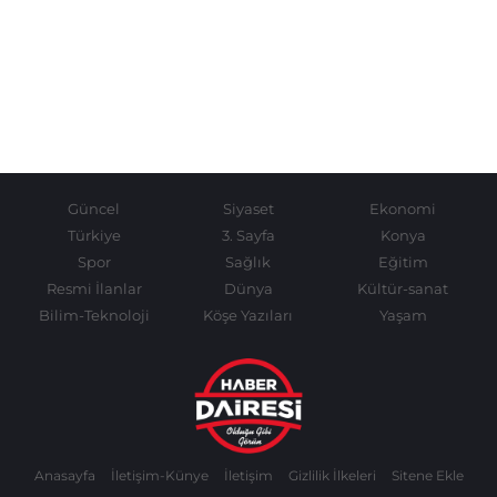
Güncel
Siyaset
Ekonomi
Türkiye
3. Sayfa
Konya
Spor
Sağlık
Eğitim
Resmi İlanlar
Dünya
Kültür-sanat
Bilim-Teknoloji
Köşe Yazıları
Yaşam
Anasayfa
İletişim-Künye
İletişim
Gizlilik İlkeleri
Sitene Ekle