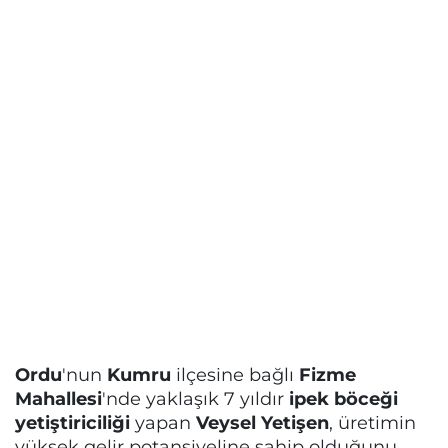
Ordu
'nun
Kumru
ilçesine bağlı
Fizme
Mahallesi
'nde yaklaşık 7 yıldır
ipek böceği
yetiştiriciliği
yapan
Veysel Yetişen
, üretimin
yüksek gelir potansiyeline sahip olduğunu